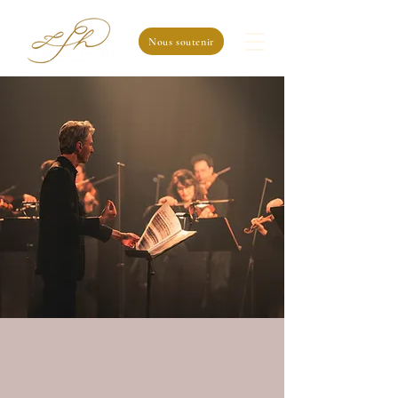
Nous soutenir
Le Poème
Harmonique
Vincent Dumestre
« Audace, inventivité, exigence, trois vertus cardinales qui
collent à la peau de Vincent Dumestre et de ses musiciens.
»
Marie-Aude Roux
Actualités de
l'ensemble