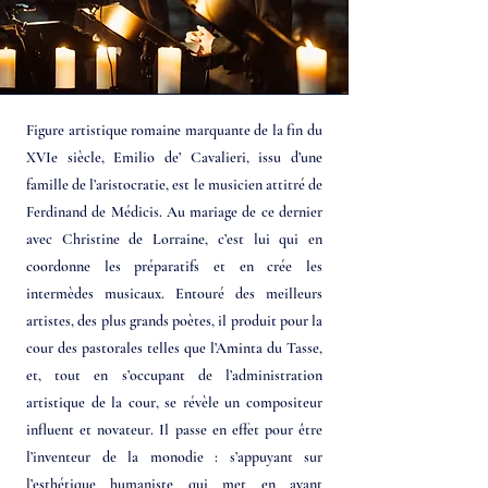
Figure artistique romaine marquante de la fin du
XVIe siècle, Emilio de’ Cavalieri, issu d’une
famille de l’aristocratie, est le musicien attitré de
Ferdinand de Médicis. Au mariage de ce dernier
avec Christine de Lorraine, c’est lui qui en
coordonne les préparatifs et en crée les
intermèdes musicaux. Entouré des meilleurs
artistes, des plus grands poètes, il produit pour la
cour des pastorales telles que l’Aminta du Tasse,
et, tout en s’occupant de l’administration
artistique de la cour, se révèle un compositeur
influent et novateur. Il passe en effet pour être
l’inventeur de la monodie : s’appuyant sur
l’esthétique humaniste qui met en avant