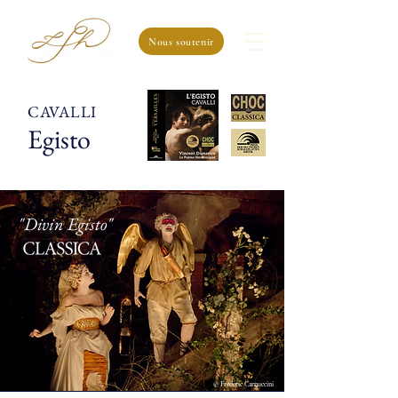
Nous soutenir
CAVALLI
Egisto
"Divin Egisto"
© Frederic Carnuccini